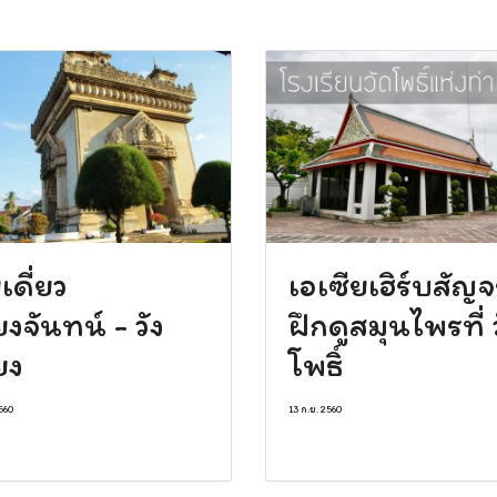
เดี่ยว
เอเซียเฮิร์บสัญจ
ยงจันทน์ - วัง
ฝึกดูสมุนไพรที่ 
ยง
โพธิ์
2560
13 ก.ย. 2560