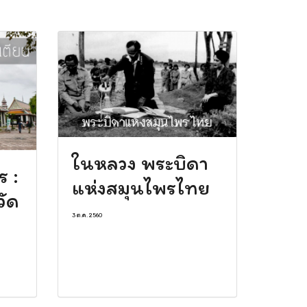
ในหลวง พระบิดา
ร :
แห่งสมุนไพรไทย
วัด
3 ต.ค. 2560