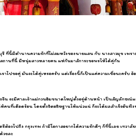
รี ที่นี้มีตำนานความรักที่ไม่สมหวังของนายแสน กับ นางสาวมุข เพราะโ
สถานที่นี้ มีหนุ่มสาวหลายคน แห่กันมาสัการะขอพรให้ได้คู่กัน
ปขอคู่ มันจะได้คู่เหรอครับ แต่เรื่องนี้ก็เป็นแค่ความเชื่อนะครับ อ้อ ไ
งจีน จะมีศาลเจ้าแม่กวนอิมขนาดใหญ่ตั้งอยู่ด้านหน้า เป็นสัญลักษณ
้คนที่เดือดร้อน โดยตั้งจิตอธิษฐานให้แน่วแน่ ก็จะได้ผลสำเร็จอันพึ
องไปถึง กรุงเทพ ถ้ามีโอกาสอยากได้ความรักดีๆ ก็ที่นี้เลย เทวาลัยเท
กด้วยละ