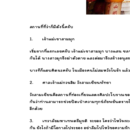
สถานที่ที่ว่าก็มีดังนี้ครับ
1. เจ้าแม่เขาสามมุก
เริ่มจากที่แรกเลยครับ เจ้าแม่เขาสามมุก บางแสน ชลบุ
กันได้ นางสาวมุกจึงฆ่าตัวตาย และต่อมาจึงสร้างอนุสร
บางทีก็แอบคิดนะครับ ในเมืองคนไม่สมหวังในรัก แล้วเราไ
2. ศาลเจ้าแม่กวนอิม วังสามเซียนพัทยา
วังสามเซียนคือสถานที่ท่องเที่ยวแสดงศิลปะโบราณขอ
กันว่าท่านสามารถช่วยปัดเป่าความทุกข์ภัยพยันตรายให
อีกด้วย
3. เทวาลัยมหาเทพตรีมูรติ ระยอง ใครว่าไหว้พระตรีต้
กัน ยังไงถ้ามีโอกาสไประยอง อย่าลืมไปไหว้ขอความรั